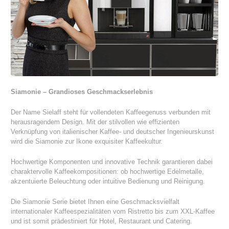
Siamonie – Grandioses Geschmackserlebnis
Der Name Sielaff steht für vollendeten Kaffeegenuss verbunden mit
herausragendem Design. Mit der stilvollen wie effizienten
Verknüpfung von italienischer Kaffee- und deutscher Ingenieurskunst
wird die Siamonie zur Ikone exquisiter Kaffeekultur.
Hochwertige Komponenten und innovative Technik garantieren dabei
charaktervolle Kaffeekompositionen: ob hochwertige Edelmetalle,
akzentuierte Beleuchtung oder intuitive Bedienung und Reinigung.
Die Siamonie Serie bietet Ihnen eine Geschmacksvielfalt
internationaler Kaffeespezialitäten vom Ristretto bis zum XXL-Kaffee
und ist somit prädestiniert für Hotel, Restaurant und Catering.