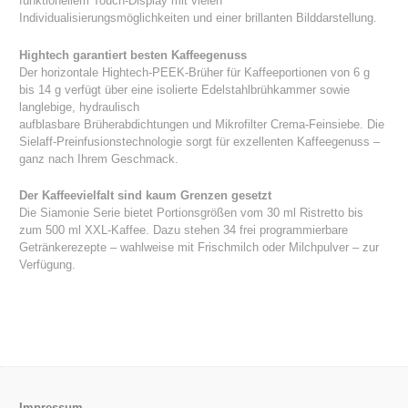
funktionellem Touch-Display mit vielen
Individualisierungsmöglichkeiten und einer brillanten Bilddarstellung.
Hightech garantiert besten Kaffeegenuss
Der horizontale Hightech-PEEK-Brüher für Kaffeeportionen von 6 g
bis 14 g verfügt über eine isolierte Edelstahlbrühkammer sowie
langlebige, hydraulisch
aufblasbare Brüherabdichtungen und Mikrofilter Crema-Feinsiebe. Die
Sielaff-Preinfusionstechnologie sorgt für exzellenten Kaffeegenuss –
ganz nach Ihrem Geschmack.
Der Kaffeevielfalt sind kaum Grenzen gesetzt
Die Siamonie Serie bietet Portionsgrößen vom 30 ml Ristretto bis
zum 500 ml XXL-Kaffee. Dazu stehen 34 frei programmierbare
Getränkerezepte – wahlweise mit Frischmilch oder Milchpulver – zur
Verfügung.
Impressum